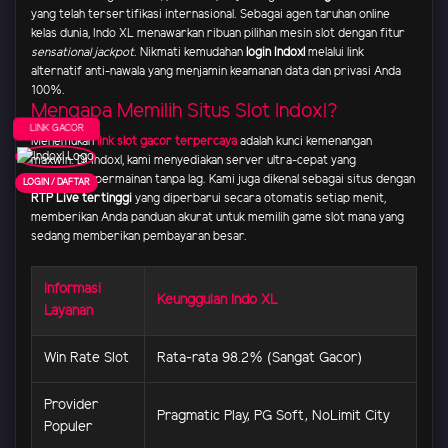
yang telah tersertifikasi internasional. Sebagai agen taruhan online
kelas dunia, Indo XL menawarkan ribuan pilihan mesin slot dengan fitur
sensational jackpot
. Nikmati kemudahan
login Indoxl
melalui link
alternatif anti-nawala yang menjamin keamanan data dan privasi Anda
100%.
Mengapa Memilih Situs Slot Indoxl?
LINK GACOR
Menemukan
link slot gacor terpercaya
adalah kunci kemenangan
maxwin. Di Indoxl, kami menyediakan server ultra-cepat yang
mendukung permainan tanpa lag. Kami juga dikenal sebagai situs dengan
LOGIN / DAFTAR
RTP Live tertinggi
yang diperbarui secara otomatis setiap menit,
memberikan Anda panduan akurat untuk memilih game slot mana yang
sedang memberikan pembayaran besar.
Informasi
Keunggulan Indo XL
Layanan
Win Rate Slot
Rata-rata 98.2% (Sangat Gacor)
Provider
Pragmatic Play, PG Soft, NoLimit City
Populer