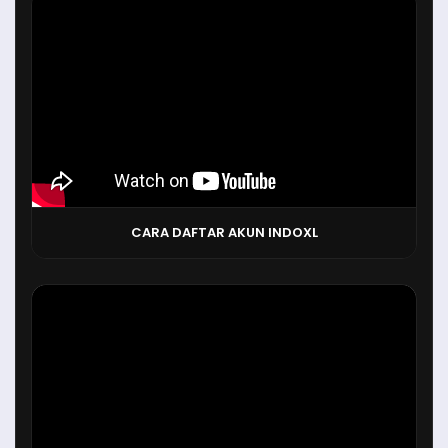
CARA DAFTAR AKUN INDOXL