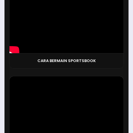
CARA BERMAIN SPORTSBOOK