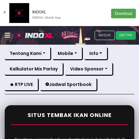
×
INDOXL
Download
INDOXL Mobile App
MASUK
DAFTAR
Tentang Kami
Mobile
Info
Kalkulator Mix Parlay
Video Sponsor
🔥 RTP LIVE
⚽️Jadwal Sportbook
SITUS TEMBAK IKAN ONLINE