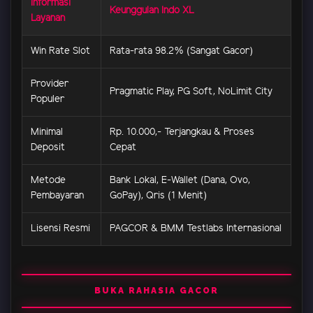
Informasi
Keunggulan Indo XL
Layanan
Win Rate Slot
Rata-rata 98.2% (Sangat Gacor)
Provider
Pragmatic Play, PG Soft, NoLimit City
Populer
Minimal
Rp. 10.000,- Terjangkau & Proses
Deposit
Cepat
Metode
Bank Lokal, E-Wallet (Dana, Ovo,
Pembayaran
GoPay), Qris (1 Menit)
Lisensi Resmi
PAGCOR & BMM Testlabs Internasional
BUKA RAHASIA GACOR