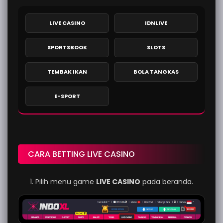
LIVE CASINO
IDNLIVE
SPORTSBOOK
SLOTS
TEMBAK IKAN
BOLA TANGKAS
E-SPORT
CARA BETTING LIVE CASINO
1. Pilih menu game
LIVE CASINO
pada beranda.