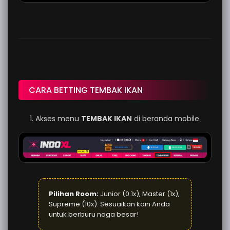
CARA BETTING TEMBAK IKAN
1. Akses menu
TEMBAK IKAN
di beranda mobile.
Pilihan Room:
Junior (0.1x), Master (1x),
Supreme (10x). Sesuaikan koin Anda
untuk berburu naga besar!