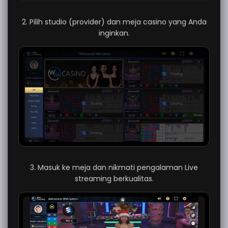
2. Pilih studio (provider) dan meja casino yang Anda
inginkan.
3. Masuk ke meja dan nikmati pengalaman Live
streaming berkualitas.