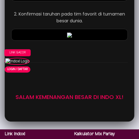
2. Konfirmasi taruhan pada tim favorit di turnamen
besar dunia.
LINK GACOR
LOGIN / DAFTAR
SALAM KEMENANGAN BESAR DI INDO XL!
Link Indoxl
Kalkulator Mix Parlay