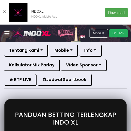
×
INDOXL
Download
INDOXL Mobile App
MASUK
DAFTAR
Tentang Kami
Mobile
Info
Kalkulator Mix Parlay
Video Sponsor
🔥 RTP LIVE
⚽️Jadwal Sportbook
PANDUAN BETTING TERLENGKAP
INDO XL