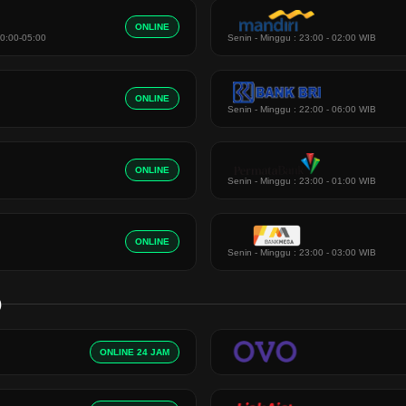
ONLINE
00:00-05:00
Senin - Minggu : 23:00 - 02:00 WIB
ONLINE
Senin - Minggu : 22:00 - 06:00 WIB
ONLINE
Senin - Minggu : 23:00 - 01:00 WIB
ONLINE
Senin - Minggu : 23:00 - 03:00 WIB
)
ONLINE 24 JAM