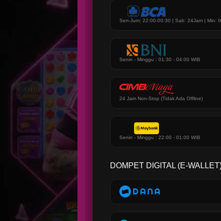
Sen-Jum: 22:00-00:30 | Sab: 24Jam | Min: 
Senin - Minggu : 01:30 - 04:00 WIB
24 Jam Non-Stop (Tidak Ada Offline)
Senin - Minggu : 22:00 - 01:00 WIB
DOMPET DIGITAL (E-WALLET