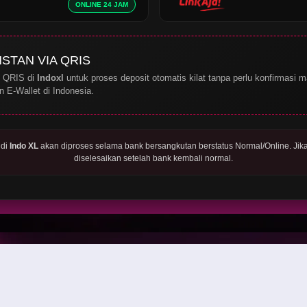
ONLINE 24 JAM
NSTAN VIA QRIS
 QRIS di
Indoxl
untuk proses deposit otomatis kilat tanpa perlu konfirmasi
n E-Wallet di Indonesia.
 di
Indo XL
akan diproses selama bank bersangkutan berstatus Normal/Online. Jika 
diselesaikan setelah bank kembali normal.