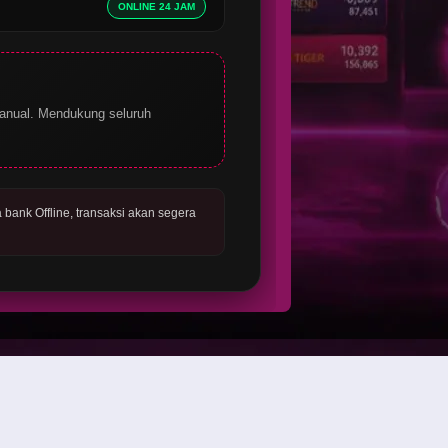
ONLINE 24 JAM
 manual. Mendukung seluruh
bank Offline, transaksi akan segera