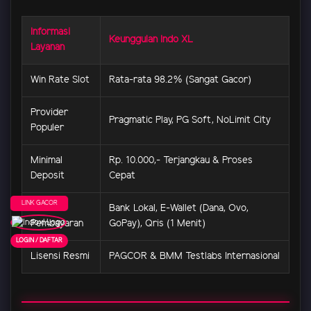
Informasi
Keunggulan Indo XL
Layanan
Win Rate Slot
Rata-rata 98.2% (Sangat Gacor)
Provider
Pragmatic Play, PG Soft, NoLimit City
Populer
Minimal
Rp. 10.000,- Terjangkau & Proses
Deposit
Cepat
LINK GACOR
Metode
Bank Lokal, E-Wallet (Dana, Ovo,
Pembayaran
GoPay), Qris (1 Menit)
LOGIN / DAFTAR
Lisensi Resmi
PAGCOR & BMM Testlabs Internasional