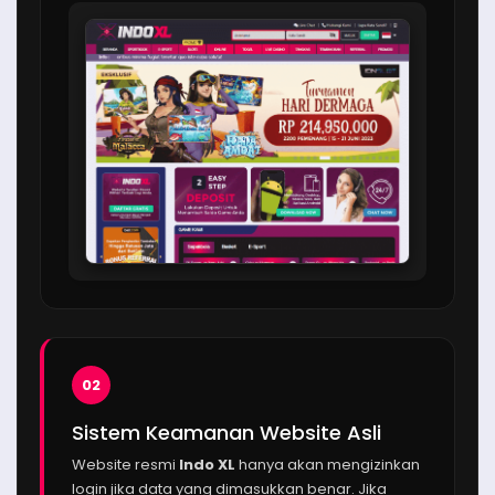
02
Sistem Keamanan Website Asli
Website resmi
Indo XL
hanya akan mengizinkan
login jika data yang dimasukkan benar. Jika