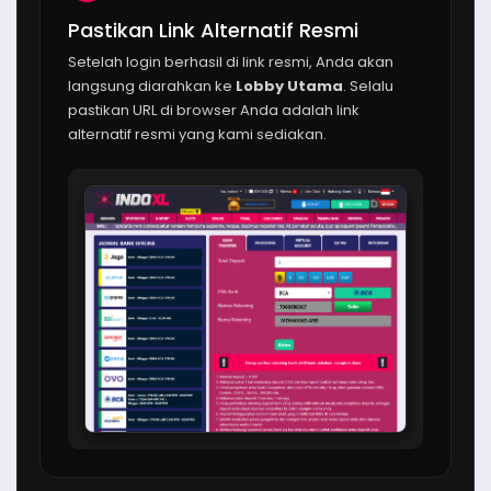
Pastikan Link Alternatif Resmi
Setelah login berhasil di link resmi, Anda akan
langsung diarahkan ke
Lobby Utama
. Selalu
pastikan URL di browser Anda adalah link
alternatif resmi yang kami sediakan.