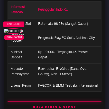
Informasi
Keunggulan Indo XL
Layanan
Win Rate Slot
Rata-rata 98.2% (Sangat Gacor)
LINK GACOR
Provider
LOGIN / DAFTAR
Pragmatic Play, PG Soft, NoLimit City
Populer
Minimal
Rp. 10.000,- Terjangkau & Proses
Deposit
Cepat
Metode
Bank Lokal, E-Wallet (Dana, Ovo,
Pembayaran
GoPay), Qris (1 Menit)
Lisensi Resmi
PAGCOR & BMM Testlabs Internasional
BUKA RAHASIA GACOR