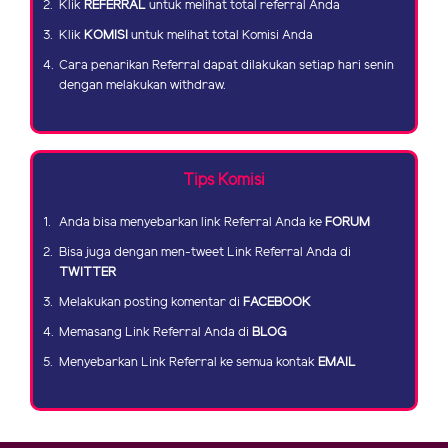
2.
Klik
REFERRAL
untuk melihat total referral Anda
3.
Klik
KOMISI
untuk melihat total Komisi Anda
4.
Cara penarikan Referral dapat dilakukan setiap hari senin
dengan melakukan withdraw.
Tips Komisi
1.
Anda bisa menyebarkan link Referral Anda ke
FORUM
2.
Bisa juga dengan men-tweet Link Referral Anda di
TWITTER
3.
Melakukan posting komentar di
FACEBOOK
4.
Memasang Link Referral Anda di
BLOG
5.
Menyebarkan Link Referral ke semua kontak
EMAIL