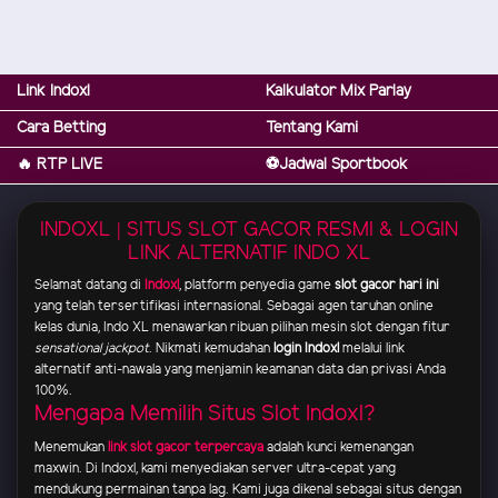
Link Indoxl
Kalkulator Mix Parlay
Cara Betting
Tentang Kami
🔥 RTP LIVE
⚽️Jadwal Sportbook
INDOXL | SITUS SLOT GACOR RESMI & LOGIN
LINK ALTERNATIF INDO XL
Selamat datang di
Indoxl
, platform penyedia game
slot gacor hari ini
yang telah tersertifikasi internasional. Sebagai agen taruhan online
kelas dunia, Indo XL menawarkan ribuan pilihan mesin slot dengan fitur
sensational jackpot
. Nikmati kemudahan
login Indoxl
melalui link
alternatif anti-nawala yang menjamin keamanan data dan privasi Anda
100%.
Mengapa Memilih Situs Slot Indoxl?
Menemukan
link slot gacor terpercaya
adalah kunci kemenangan
maxwin. Di Indoxl, kami menyediakan server ultra-cepat yang
mendukung permainan tanpa lag. Kami juga dikenal sebagai situs dengan