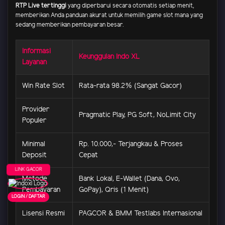
RTP Live tertinggi
yang diperbarui secara otomatis setiap menit,
memberikan Anda panduan akurat untuk memilih game slot mana yang
sedang memberikan pembayaran besar.
Informasi
Keunggulan Indo XL
Layanan
Win Rate Slot
Rata-rata 98.2% (Sangat Gacor)
Provider
Pragmatic Play, PG Soft, NoLimit City
Populer
Minimal
Rp. 10.000,- Terjangkau & Proses
Deposit
Cepat
LINK GACOR
Metode
Bank Lokal, E-Wallet (Dana, Ovo,
Pembayaran
GoPay), Qris (1 Menit)
LOGIN / DAFTAR
Lisensi Resmi
PAGCOR & BMM Testlabs Internasional