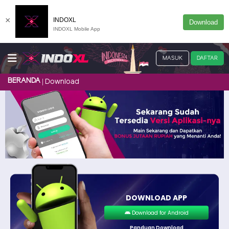
×
INDOXL
Download
INDOXL Mobile App
MASUK
DAFTAR
BERANDA
Download
DOWNLOAD APP
Download for Android
Panduan Download