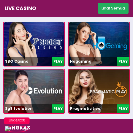
LIVE CASINO
Lihat Semua
SBO Casino
PLAY
Hogaming
PLAY
Sg8 Evolution
PLAY
Pragmatic Live
PLAY
LINK GACOR
TANGKAS