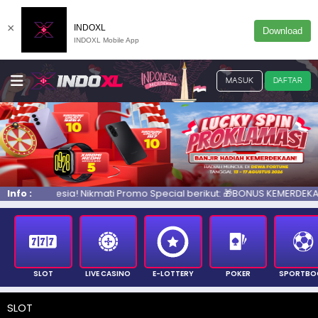
×
INDOXL
Download
INDOXL Mobile App
MASUK
DAFTAR
mati Promo Special berikut: 🎁BONUS KEMERDEKAAN INDONESIA SUPER
Info :
SLOT
LIVE CASINO
E-LOTTERY
POKER
SPORTBO
SLOT