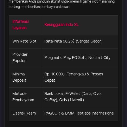
memberikan Anda panduan akurat untuk memilih game slot mana yang
sedang memberikan pembayaran besar.
Informasi
Keunggulan Indo XL
Layanan
Win Rate Slot
Rata-rata 98.2% (Sangat Gacor)
Provider
Pragmatic Play, PG Soft, NoLimit City
Populer
Minimal
Rp. 10.000,- Terjangkau & Proses
Deposit
Cepat
Metode
Bank Lokal, E-Wallet (Dana, Ovo,
Pembayaran
GoPay), Qris (1 Menit)
Lisensi Resmi
PAGCOR & BMM Testlabs Internasional