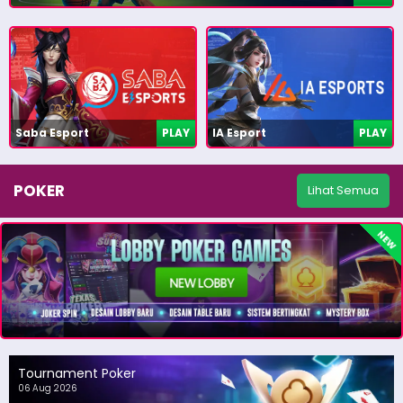
Saba Esport
PLAY
IA Esport
PLAY
POKER
Lihat Semua
NEW
Tournament Poker
06 Aug 2026