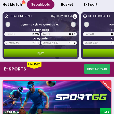
Hot Match
Sepakbola
Basket
E-Sport
UEFA EUROPA LEAGUE QU...
07/08, 12:45 AM
UEFA CONFERENCE LEAGU...
PAOK
Anderlecht
Sporting Bra
VS
FT.Handicap
FT
-0.75
0.75
-2
Home 0
Away 0
Home 0
Over/Under
O
-1.19
-1.02
-1
Di Atas 2.50
Di Bawah 2.50
Di Atas 3.25
PLAY
PROMO
E-SPORTS
Lihat Semua
PROMO
SportGG
PLAY