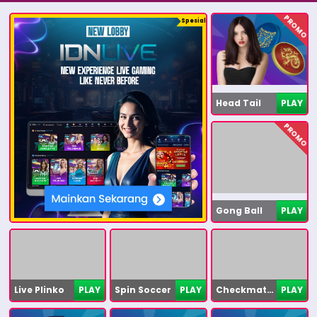
PROMO
Spesial
Head Tail
PLAY
PROMO
Gong Ball
PLAY
Live Plinko
PLAY
Spin Soccer
PLAY
Checkmate Rush
PLAY