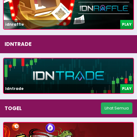
idnraffle
PLAY
IDNTRADE
Idntrade
PLAY
TOGEL
Lihat Semua