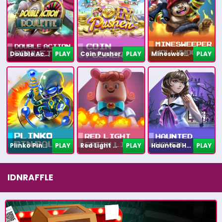
Double Action Roulette
PLAY
Coin Pusher
PLAY
Minesweeper Hollywood
PLAY
Plinko Pinball
PLAY
Red Light Green Light
PLAY
Haunted Haven
PLAY
IDNRAFFLE