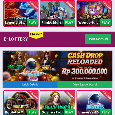
PROMO
PROMO
PROMO
Legend of Dragon
PLAY
Plinko Man
PLAY
Wonderland
PLAY
PROMO
E-LOTTERY
Lihat Semua
Lebih Details
View Leaderboard
PROMO
PROMO
PROMO
Roulette Trinity
PLAY
Davinci Roller
PLAY
Universe 6D
PLAY