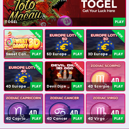
TOGEL
PLAY
NEW
NEW
NEW
Sweet Candy 3D
PLAY
5D Europe Lotto
PLAY
3D Europe Lotto
PLAY
PROMO
NEW
4D Europe Lotto
PLAY
Devil Dice 3D
PLAY
4D Scorpio
PLAY
4D Capricorn
PLAY
4D Cancer
PLAY
4D Virgo
PLAY